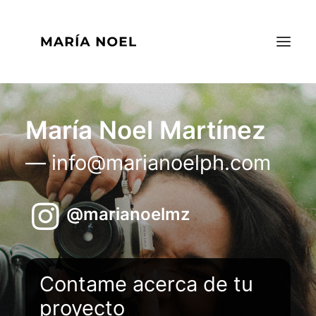
INICIO
María Noel Martínez
PORTAFOLIO
— info@marianoelph.com
ACERCA DE MI
CONTACTO
@marianoelmz
EN
Contame acerca de tu
proyecto